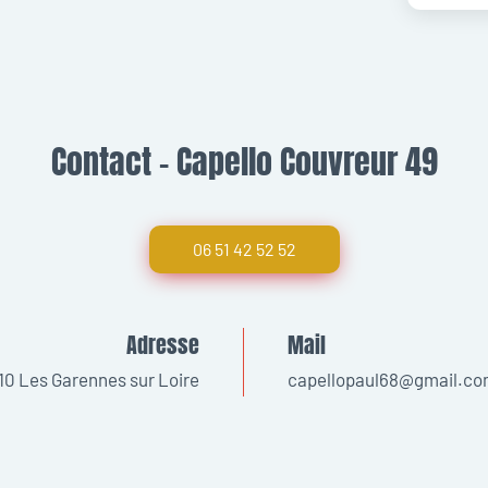
Contact - Capello Couvreur 49
06 51 42 52 52
Adresse
Mail
10 Les Garennes sur Loire
capellopaul68@gmail.c